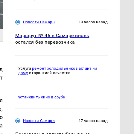
Новости Самары
19 часов назад
Маршрут № 46 в Самаре вновь
остался без перевозчика
д
Услуга
ремонт холодильников атлант на
дому
с гарантией качества
т
установить окно в срубе
я
,
о
Новости Самары
17 часов назад
а
ы