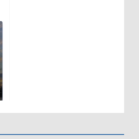
СМИ: В Химках на
полицейскую
В магазинах России
машину напали и
ажиотаж из-за этого
подожгли.
продукта: что купить?