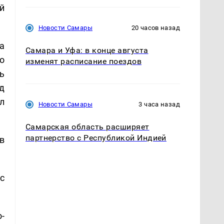
й
Новости Самары
20 часов назад
ва
Самара и Уфа: в конце августа
о
изменят расписание поездов
ь
д
л
Новости Самары
3 часа назад
Самарская область расширяет
партнерство с Республикой Индией
в
с
-