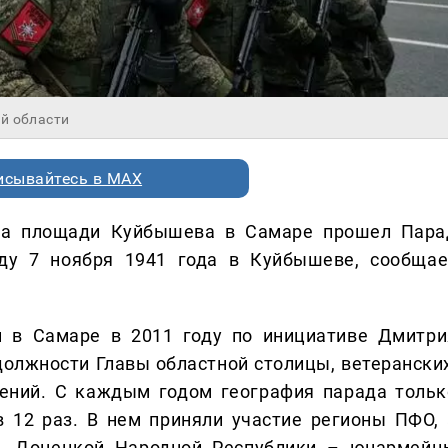
й области
исывайтесь в MAX
, на площади Куйбышева в Самаре прошел Пара
ду 7 ноября 1941 года в Куйбышеве, сообщае
 в Самаре в 2011 году по инициативе Дмитри
 должности Главы областной столицы, ветеранских
ений. С каждым годом география парада тольк
в 12 раз. В нем приняли участие регионы ПФО, 
а, Донецкой Народной Республики – юнармейц