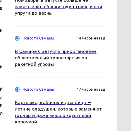
Помидоры в августе больше не
закатываю в банки: один трюк, и они
а
упруги до весны
и
Новости Самары
14 часов назад
В Самаре 6 августа приостановлен
общественный транспорт из-за
ракетной угрозы
и
й
Новости Самары
17 часов назад
ы
Картошка, кабачок и два яйца —
я
летние оладушки, которые заменяют
о
гарнир и даже мясо с хрустящей
корочкой