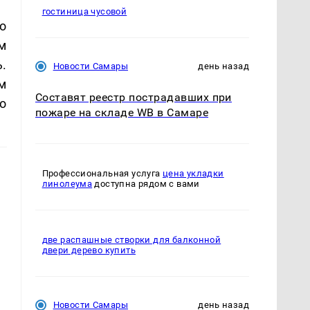
гостиница чусовой
о
м
.
Новости Самары
день назад
м
Составят реестр пострадавших при
о
пожаре на складе WB в Самаре
Профессиональная услуга
цена укладки
линолеума
доступна рядом с вами
две распашные створки для балконной
двери дерево купить
Новости Самары
день назад