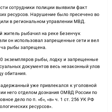
сти сотрудники полиции выявили факт
их ресурсов. Нарушение было пресечено во
щили в региональном управлении МВД.
й житель рыбачил на реке Безенчук
вли он использовал запрещенные сети и вел
ыча рыбы запрещена.
20 экземпляров рыбы, лодку и запрещенные
ссуальных документов весь незаконный улов
ду обитания.
задержанный уже привлекался к уголовной
нии него отделом дознания ОМВД России по
ое дело по п. «б», «в» ч. 1 ст. 256 УК РФ
ологических ресурсов».