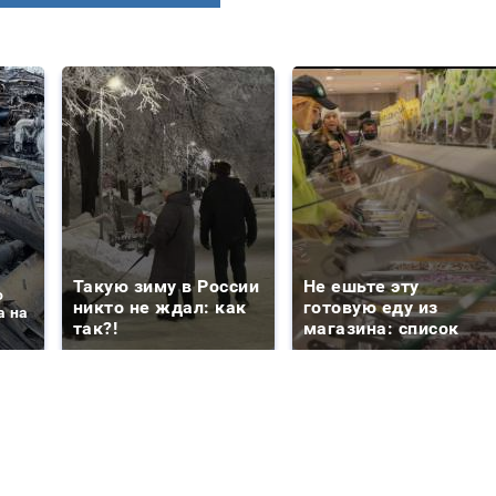
Такую зиму в России
Не ешьте эту
о
никто не ждал: как
готовую еду из
а на
так?!
магазина: список