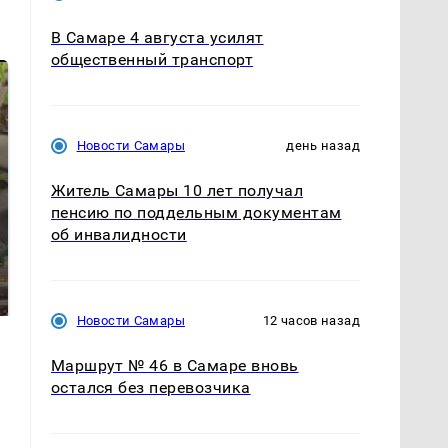
В Самаре 4 августа усилят
общественный транспорт
Новости Самары
день назад
Житель Самары 10 лет получал
пенсию по поддельным документам
об инвалидности
В ОАЭ произошло
Все новости по
жестокое убийство
падению вертолета на
криптомиллионера
Кавказе: читать здесь
Новости Самары
12 часов назад
Маршрут № 46 в Самаре вновь
остался без перевозчика