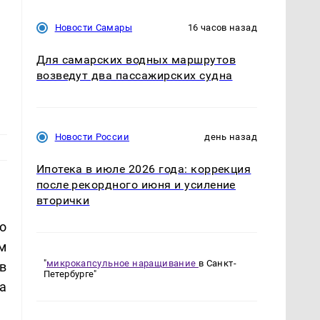
Новости Самары
16 часов назад
Для самарских водных маршрутов
возведут два пассажирских судна
Новости России
день назад
Ипотека в июле 2026 года: коррекция
после рекордного июня и усиление
вторички
о
м
"
микрокапсульное наращивание
в Санкт-
в
Петербурге"
а