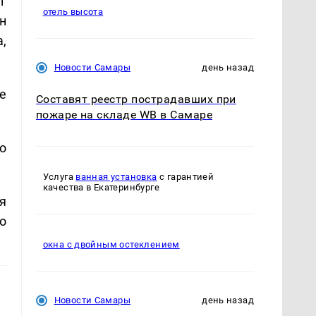
г
отель высота
н
,
Новости Самары
день назад
е
Составят реестр пострадавших при
пожаре на складе WB в Самаре
о
Услуга
ванная установка
с гарантией
качества в Екатеринбурге
я
о
окна с двойным остеклением
Новости Самары
день назад