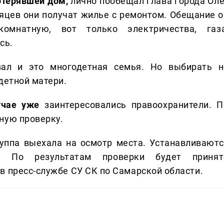
отерявшей дом,
лично пообещал глава города Оле
есяцев они получат жилье с ремонтом. Обещание о
комнатную, вот только электричества, газа
сь.
вал и это многодетная семья. Но выбирать н
одетной матери.
учае уже
заинтересовались правоохранители. П
ную проверку.
уппа выехала на осмотр места. Устанавливаютс
я. По результатам проверки будет принят
в пресс-службе СУ СК по Самарской области.