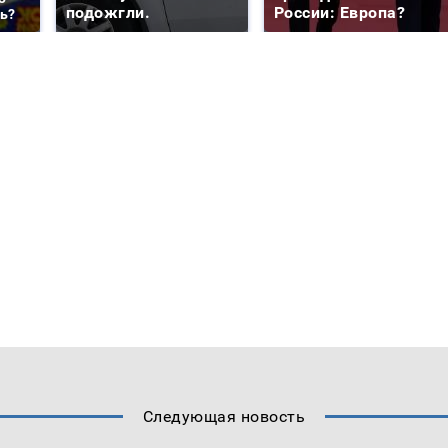
подожгли.
России: Европа?
ть?
Следующая новость