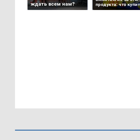
ждать всем нам?
продукта: что купи