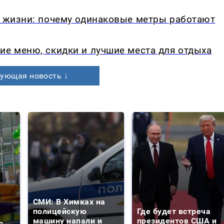
в жизни: почему одинаковые метры работают
ие меню, скидки и лучшие места для отдыха
ующая новость ↓
СМИ: В Химках на
полицейскую
Где будет встреча
машину напали и
президентов США и
о