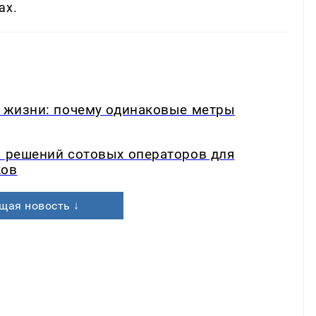
ах.
в жизни: почему одинаковые метры
а решений сотовых операторов для
ков
щая новость ↓