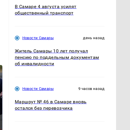
В Самаре 4 августа усилят
общественный транспорт
Новости Самары
день назад
Житель Самары 10 лет получал
пенсию по поддельным документам
об инвалидности
Новости Самары
9 часов назад
Маршрут № 46 в Самаре вновь
остался без перевозчика
На Урале из казны
Как выглядит место
были украдены 18
крушение вертолета на