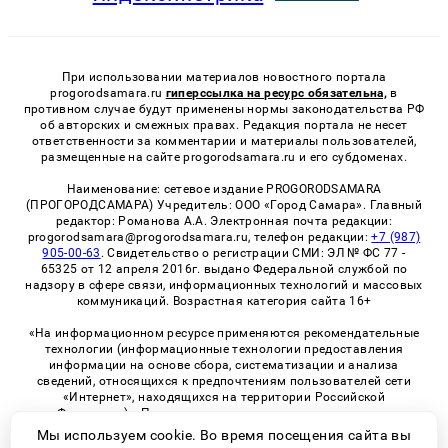
При использовании материалов новостного портала
progorodsamara.ru
гиперссылка на ресурс обязательна,
в
противном случае будут применены нормы законодательства РФ
об авторских и смежных правах. Редакция портала не несет
ответственности за комментарии и материалы пользователей,
размещенные на сайте progorodsamara.ru и его субдоменах.
Наименование: сетевое издание PROGORODSAMARA
(ПРОГОРОДСАМАРА) Учредитель: ООО «Город Самара». Главный
редактор: Романова А.А. Электронная почта редакции:
progorodsamara@progorodsamara.ru, телефон редакции:
+7 (987)
905-00-63
. Свидетельство о регистрации СМИ: ЭЛ № ФС 77 -
65325 от 12 апреля 2016г. выдано Федеральной службой по
надзору в сфере связи, информационных технологий и массовых
коммуникаций. Возрастная категория сайта 16+
«На информационном ресурсе применяются рекомендательные
технологии (информационные технологии предоставления
информации на основе сбора, систематизации и анализа
сведений, относящихся к предпочтениям пользователей сети
«Интернет», находящихся на территории Российской
Федерации)». Правила применения рекомендательных
технологий в виджетах рекламно-обменной сети
«СМИ2» (PDF)
Мы используем cookie. Во время посещения сайта вы