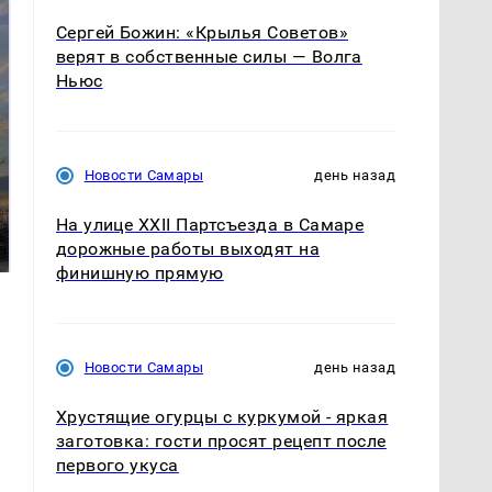
Сергей Божин: «Крылья Советов»
верят в собственные силы — Волга
Ньюс
Новости Самары
день назад
Где будет встреча
Такую зиму в России
На улице XXII Партсъезда в Самаре
президентов США и
никто не ждал: как
дорожные работы выходят на
России: Европа?
так?!
финишную прямую
Новости Самары
день назад
Хрустящие огурцы с куркумой - яркая
заготовка: гости просят рецепт после
первого укуса