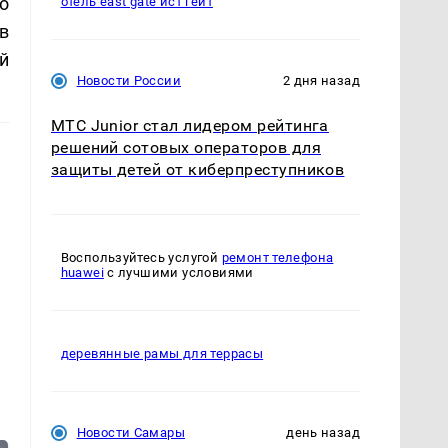
о
отель east gate ист гейт
в
й
Новости России
2 дня назад
МТС Junior стал лидером рейтинга
решений сотовых операторов для
защиты детей от киберпреступников
Воспользуйтесь услугой
ремонт телефона
huawei
с лучшими условиями
деревянные рамы для террасы
Новости Самары
день назад