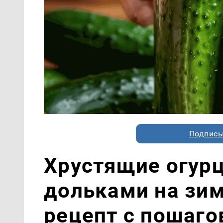
Подписы
Хрустящие огур
дольками на зи
рецепт с пошаг