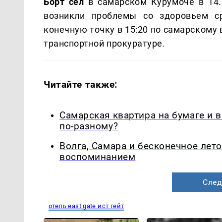
Борт сел
в самарском Курумоче в 14.
возникли проблемы со здоровьем ср
конечную точку в 15:20 по самарскому
транспортной прокуратуре.
Читайте также:
Самарская квартира на бумаге и 
по-разному?
Волга, Самара и бесконечное лето
воспоминанием
След
отель east gate ист гейт