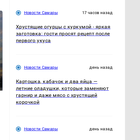
Новости Самары
17 часов назад
Хрустящие огурцы с куркумой - яркая
заготовка: гости просят рецепт после
первого укуса
СМИ: В Химках на
Новости Самары
день назад
полицейскую
В магазинах России
машину напали и
ажиотаж из-за этого
Картошка, кабачок и два яйца —
подожгли.
продукта: что купить?
летние оладушки, которые заменяют
гарнир и даже мясо с хрустящей
корочкой
Новости Самары
день назад