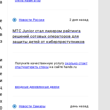
отель навигатор
а
е
Новости России
2 дня назад
,
МТС Junior стал лидером рейтинга
в
решений сотовых операторов для
з
защиты детей от киберпреступников
и
Получите качественную услугу
сколько стоит
х
отштукатурить стены
на сайте hands.ru
е
и
ц
входные деревянные двери
е
х
Новости Самары
день назад
0