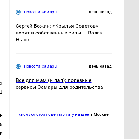
Новости Самары
день назад
Сергей Божин: «Крылья Советов»
верят в собственные силы — Волга
Ньюс
Новости Самары
день назад
Все для мам (и пап): полезные
з
сервисы Самары для родительства
Д
и
сколько стоит сделать тату на шее
в Москве
е
й