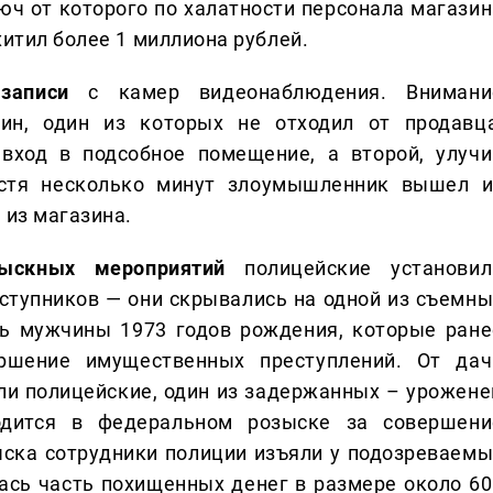
юч от которого по халатности персонала магазин
хитил более 1 миллиона рублей.
записи
с камер видеонаблюдения. Внимани
ин, один из которых не отходил от продавца
вход в подсобное помещение, а второй, улучи
устя несколько минут злоумышленник вышел и
 из магазина.
зыскных мероприятий
полицейские установил
тупников — они скрывались на одной из съемны
ь мужчины 1973 годов рождения, которые ране
ршение имущественных преступлений. От дач
ли полицейские, один из задержанных – урожене
одится в федеральном розыске за совершени
ыска сотрудники полиции изъяли у подозреваемы
ась часть похищенных денег в размере около 60