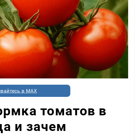
вайтесь в MAX
ормка томатов в
гда и зачем