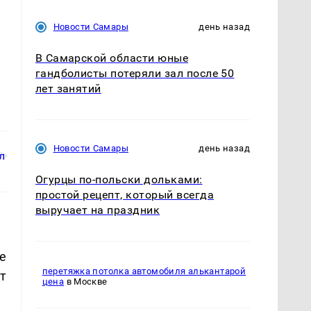
Новости Самары
день назад
В Самарской области юные
гандболисты потеряли зал после 50
лет занятий
Новости Самары
день назад
Огурцы по‑польски дольками:
простой рецепт, который всегда
выручает на праздник
е
перетяжка потолка автомобиля алькантарой
т
цена
в Москве