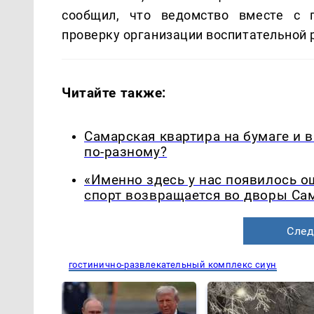
сообщил, что ведомство вместе с 
проверку организации воспитательной 
Читайте также:
Самарская квартира на бумаге и 
по-разному?
«Именно здесь у нас появилось 
спорт возвращается во дворы Са
След
гостинично-развлекательный комплекс сиун