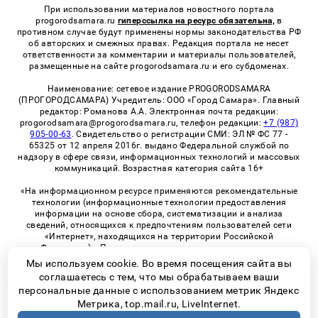
При использовании материалов новостного портала
progorodsamara.ru
гиперссылка на ресурс обязательна,
в
противном случае будут применены нормы законодательства РФ
об авторских и смежных правах. Редакция портала не несет
ответственности за комментарии и материалы пользователей,
размещенные на сайте progorodsamara.ru и его субдоменах.
Наименование: сетевое издание PROGORODSAMARA
(ПРОГОРОДСАМАРА) Учредитель: ООО «Город Самара». Главный
редактор: Романова А.А. Электронная почта редакции:
progorodsamara@progorodsamara.ru, телефон редакции:
+7 (987)
905-00-63
. Свидетельство о регистрации СМИ: ЭЛ № ФС 77 -
65325 от 12 апреля 2016г. выдано Федеральной службой по
надзору в сфере связи, информационных технологий и массовых
коммуникаций. Возрастная категория сайта 16+
«На информационном ресурсе применяются рекомендательные
технологии (информационные технологии предоставления
информации на основе сбора, систематизации и анализа
сведений, относящихся к предпочтениям пользователей сети
«Интернет», находящихся на территории Российской
Федерации)». Правила применения рекомендательных
технологий в виджетах рекламно-обменной сети
«СМИ2» (PDF)
Мы используем cookie. Во время посещения сайта вы
соглашаетесь с тем, что мы обрабатываем ваши
персональные данные с использованием метрик Яндекс
Метрика, top.mail.ru, LiveInternet.
© 2026 «ProGorodSamara» | Все права защищены