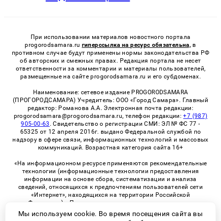
При использовании материалов новостного портала
progorodsamara.ru
гиперссылка на ресурс обязательна,
в
противном случае будут применены нормы законодательства РФ
об авторских и смежных правах. Редакция портала не несет
ответственности за комментарии и материалы пользователей,
размещенные на сайте progorodsamara.ru и его субдоменах.
Наименование: сетевое издание PROGORODSAMARA
(ПРОГОРОДСАМАРА) Учредитель: ООО «Город Самара». Главный
редактор: Романова А.А. Электронная почта редакции:
progorodsamara@progorodsamara.ru, телефон редакции:
+7 (987)
905-00-63
. Свидетельство о регистрации СМИ: ЭЛ № ФС 77 -
65325 от 12 апреля 2016г. выдано Федеральной службой по
надзору в сфере связи, информационных технологий и массовых
коммуникаций. Возрастная категория сайта 16+
«На информационном ресурсе применяются рекомендательные
технологии (информационные технологии предоставления
информации на основе сбора, систематизации и анализа
сведений, относящихся к предпочтениям пользователей сети
«Интернет», находящихся на территории Российской
Федерации)». Правила применения рекомендательных
технологий в виджетах рекламно-обменной сети
«СМИ2» (PDF)
Мы используем cookie. Во время посещения сайта вы