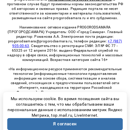
противном случае будут применены нормы законодательства РФ
об авторских и смежных правах. Редакция портала не несет
ответственности за комментарии и материалы пользователей,
размещенные на сайте progorodsamara.ru и его субдоменах.
Наименование: сетевое издание PROGORODSAMARA
(ПРОГОРОДСАМАРА) Учредитель: ООО «Город Самара». Главный
редактор: Романова А.А. Электронная почта редакции:
progorodsamara@progorodsamara.ru, телефон редакции:
+7 (987)
905-00-63
. Свидетельство о регистрации СМИ: ЭЛ № ФС 77 -
65325 от 12 апреля 2016г. выдано Федеральной службой по
надзору в сфере связи, информационных технологий и массовых
коммуникаций. Возрастная категория сайта 16+
«На информационном ресурсе применяются рекомендательные
технологии (информационные технологии предоставления
информации на основе сбора, систематизации и анализа
сведений, относящихся к предпочтениям пользователей сети
«Интернет», находящихся на территории Российской
Федерации)». Правила применения рекомендательных
технологий в виджетах рекламно-обменной сети
«СМИ2» (PDF)
Мы используем cookie. Во время посещения сайта вы
соглашаетесь с тем, что мы обрабатываем ваши
персональные данные с использованием метрик Яндекс
Метрика, top.mail.ru, LiveInternet.
© 2026 «ProGorodSamara» | Все права защищены
Я согласен
Возрастная категория сайта 16+