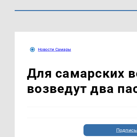
Новости Самары
Для самарских 
возведут два па
Подписы