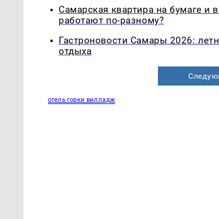
Самарская квартира на бумаге и 
работают по-разному?
Гастроновости Самары 2026: летн
отдыха
Следую
отель горки вилладж