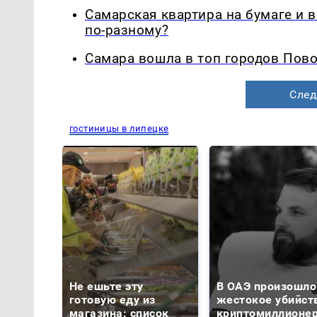
Самарская квартира на бумаге и 
по-разному?
Самара вошла в топ городов Пово
След
гостиницы в липецке
Не ешьте эту
В ОАЭ произошло
готовую еду из
жестокое убийст
магазина: список
криптомиллионе