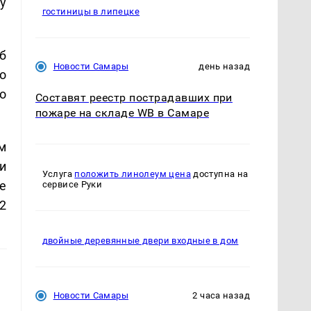
у
гостиницы в липецке
б
Новости Самары
день назад
о
о
Составят реестр пострадавших при
пожаре на складе WB в Самаре
м
и
Услуга
положить линолеум цена
доступна на
е
сервисе Руки
2
двойные деревянные двери входные в дом
Новости Самары
2 часа назад