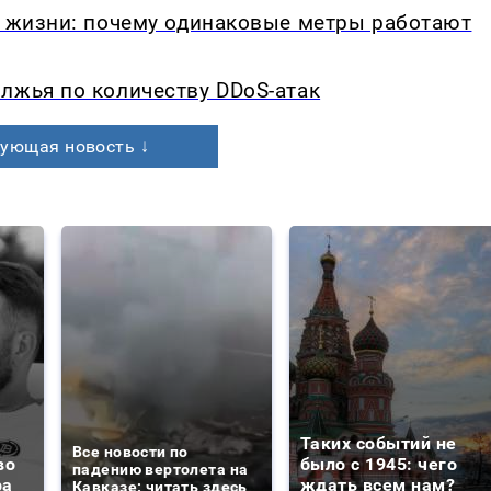
в жизни: почему одинаковые метры работают
лжья по количеству DDoS-атак
ующая новость ↓
Таких событий не
Все новости по
во
было с 1945: чего
падению вертолета на
ра
ждать всем нам?
Кавказе: читать здесь