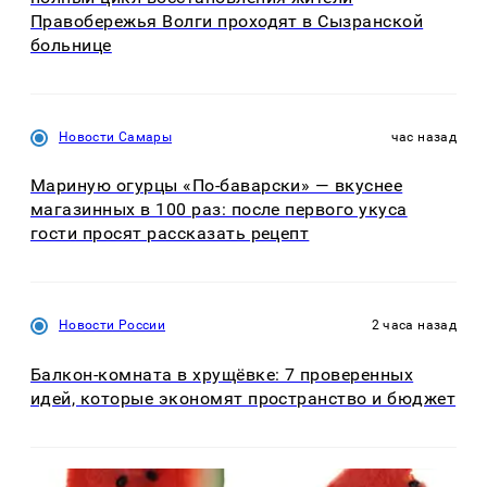
Правобережья Волги проходят в Сызранской
больнице
Новости Самары
час назад
Мариную огурцы «По-баварски» — вкуснее
магазинных в 100 раз: после первого укуса
гости просят рассказать рецепт
Новости России
2 часа назад
Балкон-комната в хрущёвке: 7 проверенных
идей, которые экономят пространство и бюджет