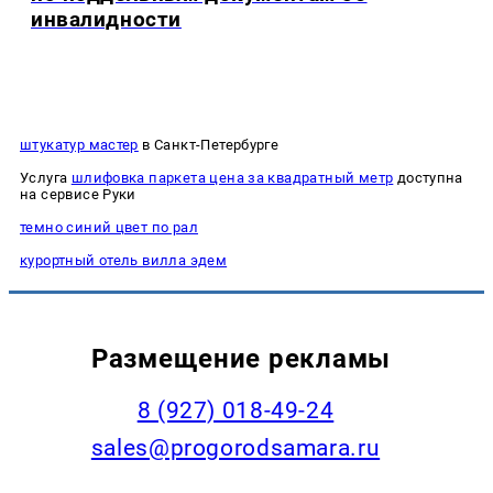
инвалидности
штукатур мастер
в Санкт-Петербурге
Услуга
шлифовка паркета цена за квадратный метр
доступна
на сервисе Руки
темно синий цвет по рал
курортный отель вилла эдем
Размещение рекламы
8 (927) 018-49-24
sales@progorodsamara.ru