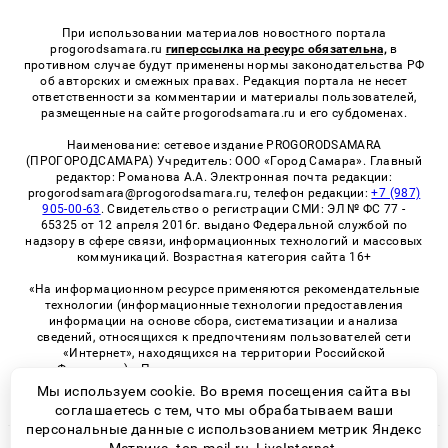
При использовании материалов новостного портала
progorodsamara.ru
гиперссылка на ресурс обязательна,
в
противном случае будут применены нормы законодательства РФ
об авторских и смежных правах. Редакция портала не несет
ответственности за комментарии и материалы пользователей,
размещенные на сайте progorodsamara.ru и его субдоменах.
Наименование: сетевое издание PROGORODSAMARA
(ПРОГОРОДСАМАРА) Учредитель: ООО «Город Самара». Главный
редактор: Романова А.А. Электронная почта редакции:
progorodsamara@progorodsamara.ru, телефон редакции:
+7 (987)
905-00-63
. Свидетельство о регистрации СМИ: ЭЛ № ФС 77 -
65325 от 12 апреля 2016г. выдано Федеральной службой по
надзору в сфере связи, информационных технологий и массовых
коммуникаций. Возрастная категория сайта 16+
«На информационном ресурсе применяются рекомендательные
технологии (информационные технологии предоставления
информации на основе сбора, систематизации и анализа
сведений, относящихся к предпочтениям пользователей сети
«Интернет», находящихся на территории Российской
Федерации)». Правила применения рекомендательных
технологий в виджетах рекламно-обменной сети
«СМИ2» (PDF)
Мы используем cookie. Во время посещения сайта вы
соглашаетесь с тем, что мы обрабатываем ваши
персональные данные с использованием метрик Яндекс