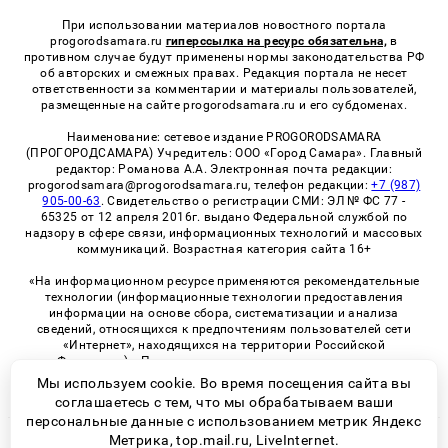
При использовании материалов новостного портала
progorodsamara.ru
гиперссылка на ресурс обязательна,
в
противном случае будут применены нормы законодательства РФ
об авторских и смежных правах. Редакция портала не несет
ответственности за комментарии и материалы пользователей,
размещенные на сайте progorodsamara.ru и его субдоменах.
Наименование: сетевое издание PROGORODSAMARA
(ПРОГОРОДСАМАРА) Учредитель: ООО «Город Самара». Главный
редактор: Романова А.А. Электронная почта редакции:
progorodsamara@progorodsamara.ru, телефон редакции:
+7 (987)
905-00-63
. Свидетельство о регистрации СМИ: ЭЛ № ФС 77 -
65325 от 12 апреля 2016г. выдано Федеральной службой по
надзору в сфере связи, информационных технологий и массовых
коммуникаций. Возрастная категория сайта 16+
«На информационном ресурсе применяются рекомендательные
технологии (информационные технологии предоставления
информации на основе сбора, систематизации и анализа
сведений, относящихся к предпочтениям пользователей сети
«Интернет», находящихся на территории Российской
Федерации)». Правила применения рекомендательных
технологий в виджетах рекламно-обменной сети
«СМИ2» (PDF)
Мы используем cookie. Во время посещения сайта вы
соглашаетесь с тем, что мы обрабатываем ваши
персональные данные с использованием метрик Яндекс
Метрика, top.mail.ru, LiveInternet.
© 2026 «ProGorodSamara» | Все права защищены