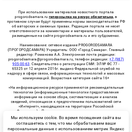
При использовании материалов новостного портала
progorodsamara.ru
гиперссылка на ресурс обязательна,
в
противном случае будут применены нормы законодательства РФ
об авторских и смежных правах. Редакция портала не несет
ответственности за комментарии и материалы пользователей,
размещенные на сайте progorodsamara.ru и его субдоменах.
Наименование: сетевое издание PROGORODSAMARA
(ПРОГОРОДСАМАРА) Учредитель: ООО «Город Самара». Главный
редактор: Романова А.А. Электронная почта редакции:
progorodsamara@progorodsamara.ru, телефон редакции:
+7 (987)
905-00-63
. Свидетельство о регистрации СМИ: ЭЛ № ФС 77 -
65325 от 12 апреля 2016г. выдано Федеральной службой по
надзору в сфере связи, информационных технологий и массовых
коммуникаций. Возрастная категория сайта 16+
«На информационном ресурсе применяются рекомендательные
технологии (информационные технологии предоставления
информации на основе сбора, систематизации и анализа
сведений, относящихся к предпочтениям пользователей сети
«Интернет», находящихся на территории Российской
Федерации)». Правила применения рекомендательных
технологий в виджетах рекламно-обменной сети
«СМИ2» (PDF)
Мы используем cookie. Во время посещения сайта вы
соглашаетесь с тем, что мы обрабатываем ваши
персональные данные с использованием метрик Яндекс