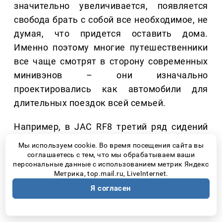
значительно увеличивается, появляется
свобода брать с собой все необходимое, не
думая, что придется оставить дома.
Именно поэтому многие путешественники
все чаще смотрят в сторону современных
минивэнов – они изначально
проектировались как автомобили для
длительных поездок всей семьей.
Например, в JAC RF8 третий ряд сидений
легко складывается, благодаря чему
Мы используем cookie. Во время посещения сайта вы
багажное пространство можно увеличить
соглашаетесь с тем, что мы обрабатываем ваши
персональные данные с использованием метрик Яндекс
под конкретную поездку. Это позволяет
Метрика, top.mail.ru, LiveInternet.
без труда разместить чемоданы,
Я согласен
спортивный инвентарь или туристическое
снаряжение.