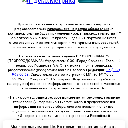
При использовании материалов новостного портала
progorodsamara.ru
гиперссылка на ресурс обязательна,
в
противном случае будут применены нормы законодательства РФ
об авторских и смежных правах. Редакция портала не несет
ответственности за комментарии и материалы пользователей,
размещенные на сайте progorodsamara.ru и его субдоменах.
Наименование: сетевое издание PROGORODSAMARA
(ПРОГОРОДСАМАРА) Учредитель: ООО «Город Самара». Главный
редактор: Романова А.А. Электронная почта редакции:
progorodsamara@progorodsamara.ru, телефон редакции:
+7 (987)
905-00-63
. Свидетельство о регистрации СМИ: ЭЛ № ФС 77 -
65325 от 12 апреля 2016г. выдано Федеральной службой по
надзору в сфере связи, информационных технологий и массовых
коммуникаций. Возрастная категория сайта 16+
«На информационном ресурсе применяются рекомендательные
технологии (информационные технологии предоставления
информации на основе сбора, систематизации и анализа
сведений, относящихся к предпочтениям пользователей сети
«Интернет», находящихся на территории Российской
Федерации)». Правила применения рекомендательных
технологий в виджетах рекламно-обменной сети
«СМИ2» (PDF)
Мы используем cookie. Во время посещения сайта вы