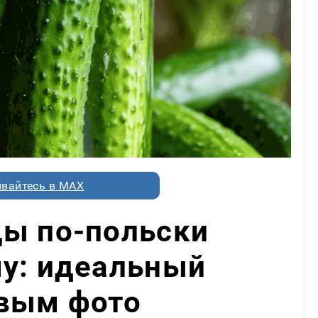
вайтесь в MAX
цы по-польски
му: идеальный
овым фото