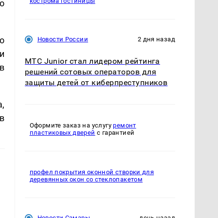
кострома гостиницы
о
о
Новости России
2 дня назад
и
МТС Junior стал лидером рейтинга
в
решений сотовых операторов для
защиты детей от киберпреступников
,
в
Оформите заказ на услугу
ремонт
пластиковых дверей
с гарантией
профел покрытия оконной створки для
деревянных окон со стеклопакетом
Новости Самары
день назад