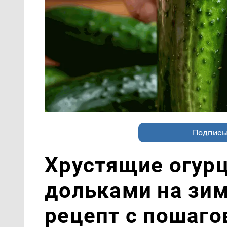
Подписы
Хрустящие огур
дольками на зи
рецепт с пошаг