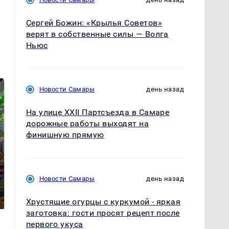
Сергей Божин: «Крылья Советов»
верят в собственные силы — Волга
Ньюс
Новости Самары
день назад
На улице XXII Партсъезда в Самаре
дорожные работы выходят на
финишную прямую
На Урале из казны
Новости Самары
день назад
Как выглядит место
были украдены 18
крушение вертолета на
миллионов рублей
Кавказе: смотреть
Хрустящие огурцы с куркумой - яркая
заготовка: гости просят рецепт после
первого укуса