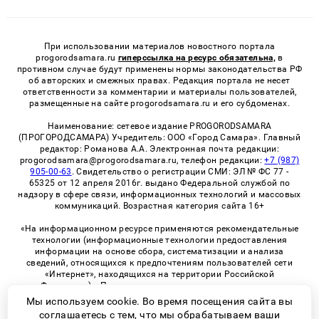
При использовании материалов новостного портала
progorodsamara.ru
гиперссылка на ресурс обязательна,
в
противном случае будут применены нормы законодательства РФ
об авторских и смежных правах. Редакция портала не несет
ответственности за комментарии и материалы пользователей,
размещенные на сайте progorodsamara.ru и его субдоменах.
Наименование: сетевое издание PROGORODSAMARA
(ПРОГОРОДСАМАРА) Учредитель: ООО «Город Самара». Главный
редактор: Романова А.А. Электронная почта редакции:
progorodsamara@progorodsamara.ru, телефон редакции:
+7 (987)
905-00-63
. Свидетельство о регистрации СМИ: ЭЛ № ФС 77 -
65325 от 12 апреля 2016г. выдано Федеральной службой по
надзору в сфере связи, информационных технологий и массовых
коммуникаций. Возрастная категория сайта 16+
«На информационном ресурсе применяются рекомендательные
технологии (информационные технологии предоставления
информации на основе сбора, систематизации и анализа
сведений, относящихся к предпочтениям пользователей сети
«Интернет», находящихся на территории Российской
Федерации)». Правила применения рекомендательных
технологий в виджетах рекламно-обменной сети
«СМИ2» (PDF)
Мы используем cookie. Во время посещения сайта вы
соглашаетесь с тем, что мы обрабатываем ваши