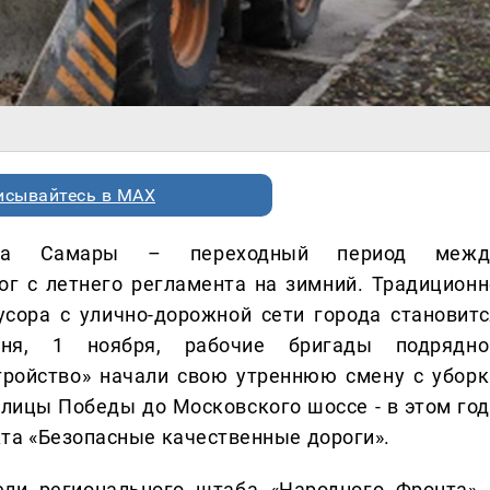
исывайтесь в MAX
тва Самары – переходный период межд
г с летнего регламента на зимний. Традиционн
сора с улично-дорожной сети города становитс
дня, 1 ноября, рабочие бригады подрядно
тройство» начали свою утреннюю смену с уборк
 улицы Победы до Московского шоссе - в этом год
та «Безопасные качественные дороги».
ели регионального штаба «Народного Фронта» 