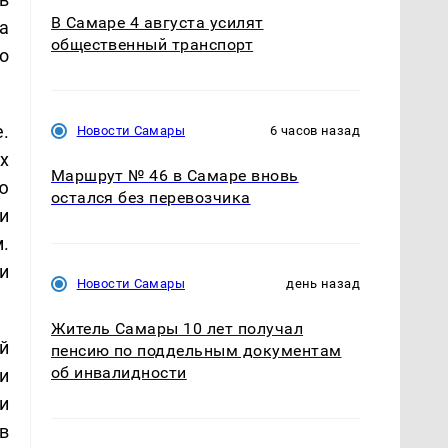
В Самаре 4 августа усилят
а
общественный транспорт
о
.
Новости Самары
6 часов назад
х
Маршрут № 46 в Самаре вновь
ю
остался без перевозчика
и
.
и
Новости Самары
день назад
Житель Самары 10 лет получал
й
пенсию по поддельным документам
об инвалидности
и
и
в