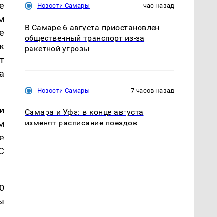
е
Новости Самары
час назад
м
В Самаре 6 августа приостановлен
е
общественный транспорт из-за
к
ракетной угрозы
т
а
Новости Самары
7 часов назад
и
Самара и Уфа: в конце августа
изменят расписание поездов
м
е
С
0
ы