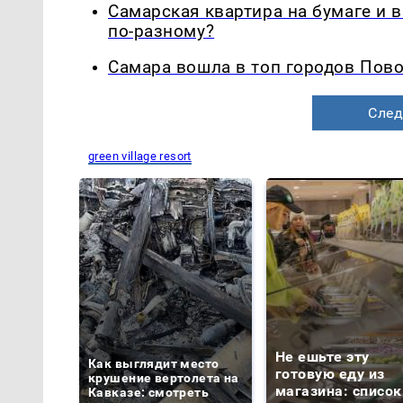
Самарская квартира на бумаге и 
по-разному?
Самара вошла в топ городов Пово
След
green village resort
Не ешьте эту
Как выглядит место
готовую еду из
крушение вертолета на
магазина: список
Кавказе: смотреть