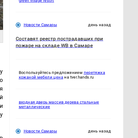
green village resort
Новости Самары
день назад
Составят реестр пострадавших при
пожаре на складе WB в Самаре
у
Воспользуйтесь предложением
перетяжка
кожаной мебели цена
на tver.hands.ru
о
я
й
входная дверь массив дерева стальные
и
металлические
у
Новости Самары
день назад
в