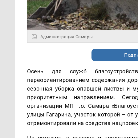
Администрация Самары
Подп
Осень для служб благоустройс
переориентированием содержания доро
сезонная уборка опавшей листвы и му
приоритетным направлением. Сего
организации МП г.о. Самара «Благоус
улицы Гагарина, участок которой – от
отремонтировали на средства нацпроек
Не остались в стороне и представит