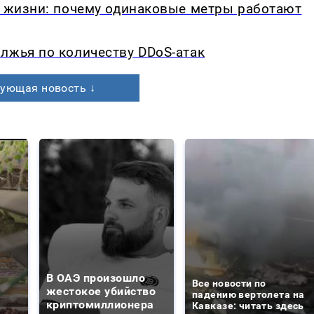
в жизни: почему одинаковые метры работают
лжья по количеству DDoS-атак
ующая новость ↓
В ОАЭ произошло
Все новости по
жестокое убийство
падению вертолета на
криптомиллионера
Кавказе: читать здесь