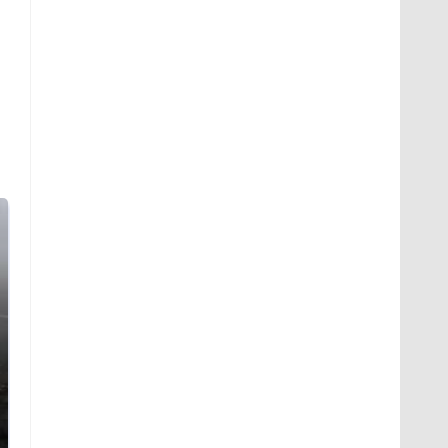
Таких событий не
В магазинах России
было с 1945: чего
ажиотаж из-за этого
ждать всем нам?
продукта: что купить?