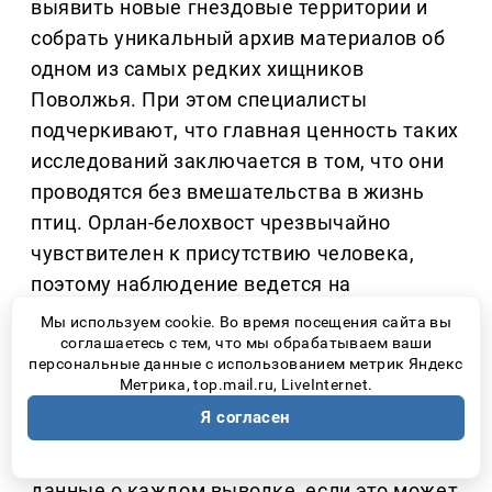
выявить новые гнездовые территории и
собрать уникальный архив материалов об
одном из самых редких хищников
Поволжья. При этом специалисты
подчеркивают, что главная ценность таких
исследований заключается в том, что они
проводятся без вмешательства в жизнь
птиц. Орлан-белохвост чрезвычайно
чувствителен к присутствию человека,
поэтому наблюдение ведется на
безопасном расстоянии.
Мы используем cookie. Во время посещения сайта вы
соглашаетесь с тем, что мы обрабатываем ваши
персональные данные с использованием метрик Яндекс
Как отметил
директор национального
Метрика, top.mail.ru, LiveInternet.
парка «Самарская Лука» Евгений
Я согласен
Владимирович Быков,
ученые сознательно
не стремятся получить абсолютно точные
данные о каждом выводке, если это может