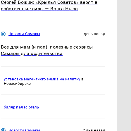
Сергей Божин: «Крылья Советов» верят в
собственные силы — Волга Ньюс
Новости Самары
день назад
Все для мам (и пап): полезные сервисы
Самары для родительства
установка магнитного замка на калитку
в
Новосибирске
биляр палас отель
Новости Самары
2 дня назад