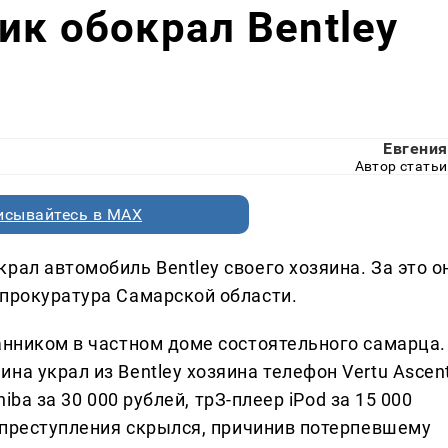
ик обокрал Bentley
Евгения
Автор статьи
исывайтесь в MAX
рал автомобиль Bentley своего хозяина. За это о
прокуратура Самарской области.
анником в частном доме состоятельного самарца.
на украл из Bentley хозяина телефон Vertu Ascen
hiba за 30 000 рублей, трЗ-плеер iPod за 15 000
а преступления скрылся, причинив потерпевшему