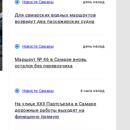
Новости Самары
день назад
Для самарских водных маршрутов
возведут два пассажирских судна
Новости Самары
день назад
Где будет встреча
На Урале из казны
Маршрут № 46 в Самаре вновь
президентов США и
были украдены 18
России: Европа?
миллионов рублей
остался без перевозчика
Новости Самары
4 часа назад
На улице XXII Партсъезда в Самаре
дорожные работы выходят на
финишную прямую