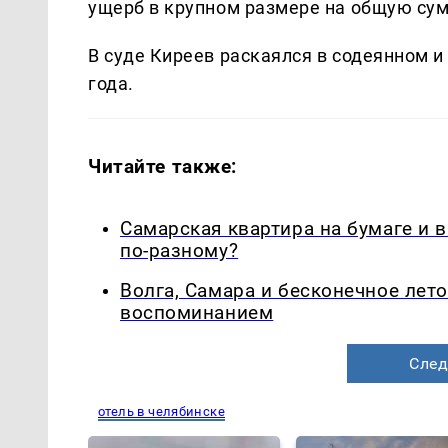
ущерб в крупном размере на общую сум
В суде Киреев раскаялся в содеянном и 
года.
Читайте также:
Самарская квартира на бумаге и 
по-разному?
Волга, Самара и бесконечное лето
воспоминанием
След
отель в челябинске