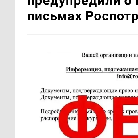
предупредили о
письмах Роспот