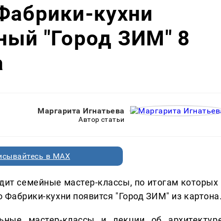
Фабрики-кухни
ный "Город ЗИМ" 8
а
Маргарита Игнатьева
Автор статьи
исывайтесь в MAX
дит семейные мастер-классы, по итогам которых 
о Фабрики-кухни появится "Город ЗИМ" из картона
ьные мастер-классы и лекции об архитектуре