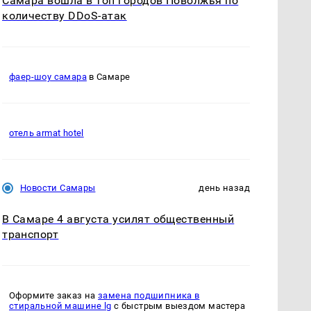
Самара вошла в топ городов Поволжья по
количеству DDoS-атак
фаер-шоу самара
в Самаре
отель armat hotel
Новости Самары
день назад
В Самаре 4 августа усилят общественный
транспорт
Оформите заказ на
замена подшипника в
стиральной машине lg
с быстрым выездом мастера