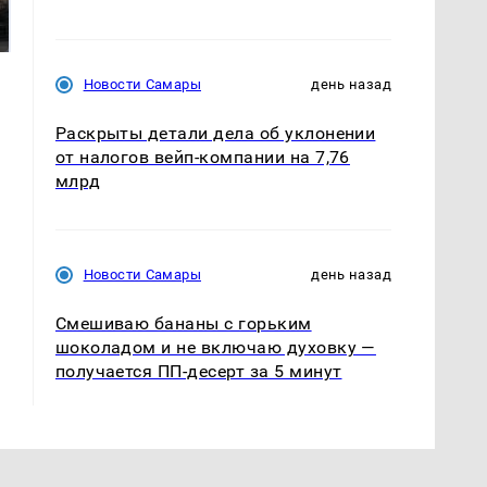
машину напали и
ажиотаж из-за этого
подожгли.
продукта: что купить?
Новости Самары
день назад
Раскрыты детали дела об уклонении
от налогов вейп-компании на 7,76
млрд
Новости Самары
день назад
Смешиваю бананы с горьким
шоколадом и не включаю духовку —
получается ПП-десерт за 5 минут