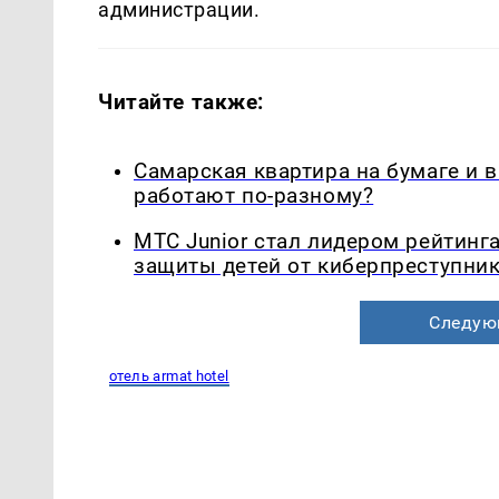
администрации.
Читайте также:
Самарская квартира на бумаге и 
работают по-разному?
МТС Junior стал лидером рейтинг
защиты детей от киберпреступни
Следую
отель armat hotel