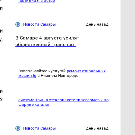
гостиницы в истре
и
Новости Самары
день назад
и
В Самаре 4 августа усилят
у,
общественный транспорт
Воспользуйтесь услугой
ремонт стиральных
машин lg
в Нижнем Новгороде
и
х
система твин в стеклопакете типоразмеры по
ширине каталог
Новости Самары
день назад