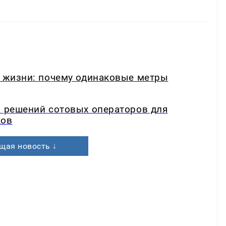
в жизни: почему одинаковые метры
а решений сотовых операторов для
ков
щая новость ↓