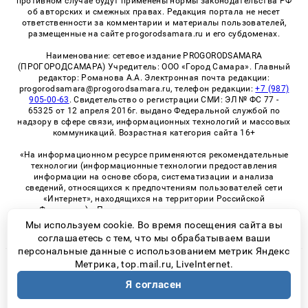
противном случае будут применены нормы законодательства РФ
об авторских и смежных правах. Редакция портала не несет
ответственности за комментарии и материалы пользователей,
размещенные на сайте progorodsamara.ru и его субдоменах.
Наименование: сетевое издание PROGORODSAMARA
(ПРОГОРОДСАМАРА) Учредитель: ООО «Город Самара». Главный
редактор: Романова А.А. Электронная почта редакции:
progorodsamara@progorodsamara.ru, телефон редакции:
+7 (987)
905-00-63
. Свидетельство о регистрации СМИ: ЭЛ № ФС 77 -
65325 от 12 апреля 2016г. выдано Федеральной службой по
надзору в сфере связи, информационных технологий и массовых
коммуникаций. Возрастная категория сайта 16+
«На информационном ресурсе применяются рекомендательные
технологии (информационные технологии предоставления
информации на основе сбора, систематизации и анализа
сведений, относящихся к предпочтениям пользователей сети
«Интернет», находящихся на территории Российской
Федерации)». Правила применения рекомендательных
технологий в виджетах рекламно-обменной сети
«СМИ2» (PDF)
Мы используем cookie. Во время посещения сайта вы
соглашаетесь с тем, что мы обрабатываем ваши
персональные данные с использованием метрик Яндекс
Метрика, top.mail.ru, LiveInternet.
© 2026 «ProGorodSamara» | Все права защищены
Я согласен
Возрастная категория сайта 16+
Политика конфиденциальности