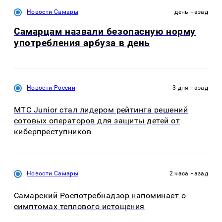
Новости Самары
день назад
Самарцам назвали безопасную норму
употребления арбуза в день
Новости России
3 дня назад
МТС Junior стал лидером рейтинга решений
сотовых операторов для защиты детей от
киберпреступников
Новости Самары
2 часа назад
Самарский Роспотребнадзор напоминает о
симптомах теплового истощения