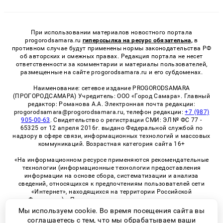
При использовании материалов новостного портала
progorodsamara.ru
гиперссылка на ресурс обязательна,
в
противном случае будут применены нормы законодательства РФ
об авторских и смежных правах. Редакция портала не несет
ответственности за комментарии и материалы пользователей,
размещенные на сайте progorodsamara.ru и его субдоменах.
Наименование: сетевое издание PROGORODSAMARA
(ПРОГОРОДСАМАРА) Учредитель: ООО «Город Самара». Главный
редактор: Романова А.А. Электронная почта редакции:
progorodsamara@progorodsamara.ru, телефон редакции:
+7 (987)
905-00-63
. Свидетельство о регистрации СМИ: ЭЛ № ФС 77 -
65325 от 12 апреля 2016г. выдано Федеральной службой по
надзору в сфере связи, информационных технологий и массовых
коммуникаций. Возрастная категория сайта 16+
«На информационном ресурсе применяются рекомендательные
технологии (информационные технологии предоставления
информации на основе сбора, систематизации и анализа
сведений, относящихся к предпочтениям пользователей сети
«Интернет», находящихся на территории Российской
Федерации)». Правила применения рекомендательных
технологий в виджетах рекламно-обменной сети
«СМИ2» (PDF)
Мы используем cookie. Во время посещения сайта вы
соглашаетесь с тем, что мы обрабатываем ваши