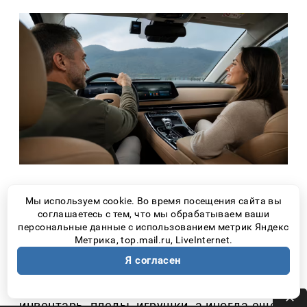
1. ПРОСТРАНСТВО ВАЖНЕЕ,
Мы используем cookie. Во время посещения сайта вы
ЧЕМ КАЖЕТСЯ!
соглашаетесь с тем, что мы обрабатываем ваши
персональные данные с использованием метрик Яндекс
Метрика, top.mail.ru, LiveInternet.
Перед поездкой часто кажется, что вещей
Я согласен
немного. Но затем появляются чемоданы,
рюкзаки, детская коляска, походный
инвентарь, пледы, игрушки, а иногда еще и