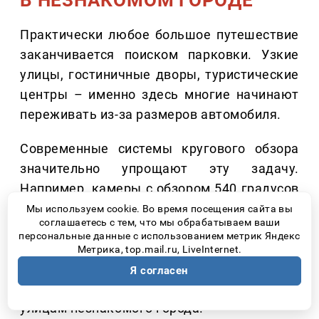
Практически любое большое путешествие
заканчивается поиском парковки. Узкие
улицы, гостиничные дворы, туристические
центры – именно здесь многие начинают
переживать из-за размеров автомобиля.
Современные системы кругового обзора
значительно упрощают эту задачу.
Например, камеры с обзором 540 градусов
позволяют видеть не только пространство
Мы используем cookie. Во время посещения сайта вы
соглашаетесь с тем, что мы обрабатываем ваши
вокруг автомобиля, но и область
персональные данные с использованием метрик Яндекс
непосредственно под ним. Это особенно
Метрика, top.mail.ru, LiveInternet.
удобно при парковке, проезде рядом с
Я согласен
бордюрами или движении по тесным
улицам незнакомого города.