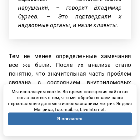
нарушений, – говорит Владимир
Сураев. – Это подтвердили и
надзорные органы, и наши клиенты.
Тем не менее определенные замечания
все же были. После их анализа стало
понятно, что значительная часть проблем
связана с состоянием внутридомовых
инженерных систем, за которые отвечают
Мы используем cookie. Во время посещения сайта вы
соглашаетесь с тем, что мы обрабатываем ваши
управляющие компании и ТСЖ.
персональные данные с использованием метрик Яндекс
Метрика, top.mail.ru, LiveInternet.
Основные недостатки – отсутствие
Я согласен
наладки внутридомового оборудования,
промывки и опрессовки отдельных домов,