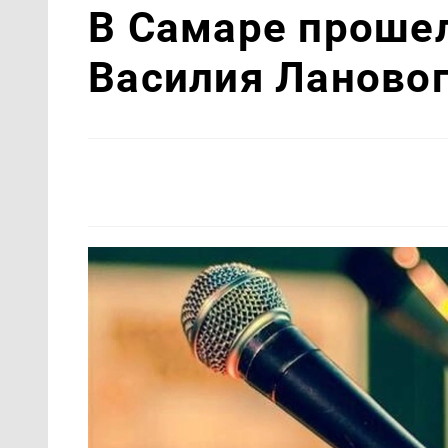
В Самаре проше
Василия Ланово