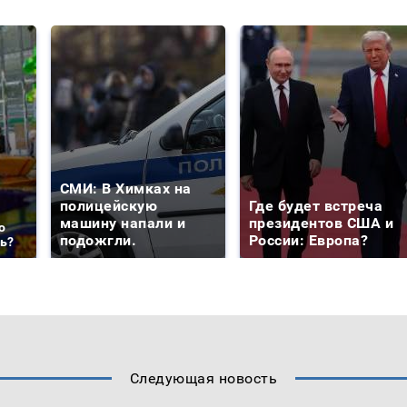
СМИ: В Химках на
полицейскую
Где будет встреча
машину напали и
президентов США и
о
подожгли.
России: Европа?
ть?
Следующая новость