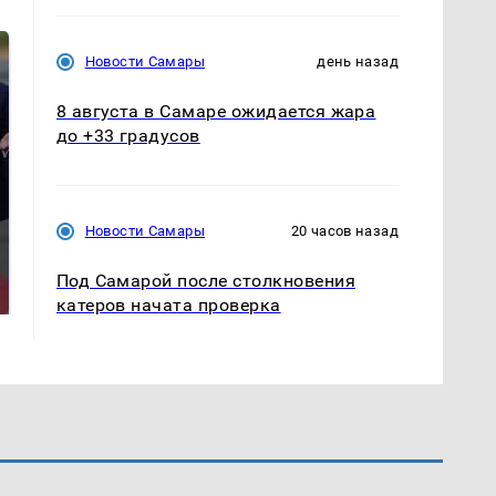
Новости Самары
день назад
8 августа в Самаре ожидается жара
до +33 градусов
Новости Самары
20 часов назад
Такую зиму в России
На Урале из казны
никто не ждал: как
были украдены 18
Под Самарой после столкновения
так?!
миллионов рублей
катеров начата проверка