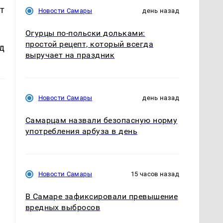
т
Новости Самары
день назад
Огурцы по‑польски дольками:
простой рецепт, который всегда
д
выручает на праздник
Новости Самары
день назад
Самарцам назвали безопасную норму
употребления арбуза в день
Новости Самары
15 часов назад
В Самаре зафиксировали превышение
вредных выбросов