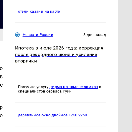
отели казани на карте
Новости России
3 дня назад
Ипотека в июле 2026 года: коррекция
после рекордного июня и усиление
вторички
о
в
с
Получите услугу
фирма по замене замков
от
специалистов сервиса Руки
р
о
деревянное окно двойное 1250 2250