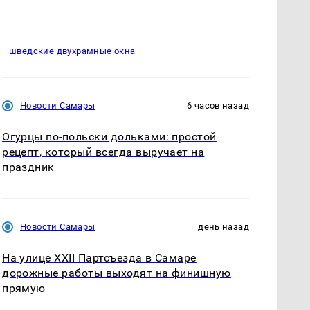
шведские двухрамные окна
Новости Самары
6 часов назад
Огурцы по‑польски дольками: простой
рецепт, который всегда выручает на
праздник
Новости Самары
день назад
На улице XXII Партсъезда в Самаре
дорожные работы выходят на финишную
прямую