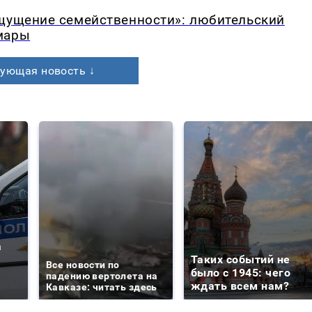
ощущение семейственности»: любительский
мары
ующая новость ↓
а
Таких событий не
Все новости по
было с 1945: чего
падению вертолета на
ждать всем нам?
Кавказе: читать здесь