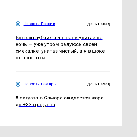
Новости России
день назад
Бросаю зубчик чеснока в унитаз на
ночь — уже утром радуюсь своей
смекалке: унитаз чистый, а я в шоке
от простоты
Новости Самары
день назад
8 августа в Самаре ожидается жара
до +33 градусов