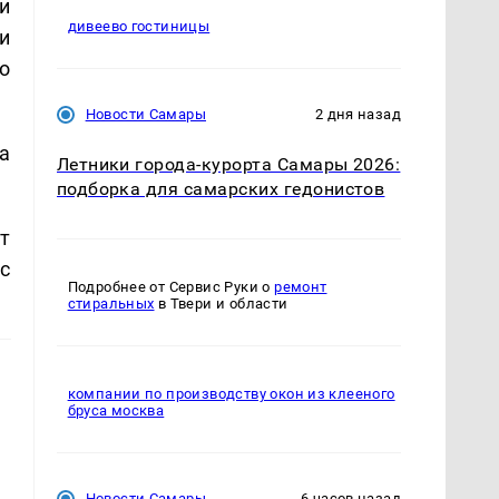
и
дивеево гостиницы
и
о
Новости Самары
2 дня назад
а
Летники города-курорта Самары 2026:
подборка для самарских гедонистов
т
с
Подробнее от Сервис Руки о
ремонт
стиральных
в Твери и области
компании по производству окон из клееного
бруса москва
Новости Самары
6 часов назад