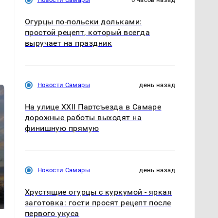
Огурцы по‑польски дольками:
простой рецепт, который всегда
выручает на праздник
Новости Самары
день назад
На улице XXII Партсъезда в Самаре
дорожные работы выходят на
финишную прямую
Новости Самары
день назад
Где будет встреча
Такую зиму в России
президентов США и
никто не ждал: как
Хрустящие огурцы с куркумой - яркая
России: Европа?
так?!
заготовка: гости просят рецепт после
первого укуса