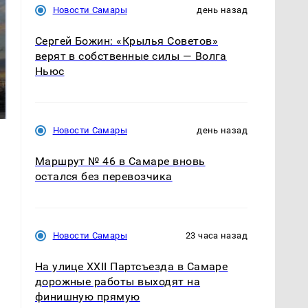
Новости Самары
день назад
Сергей Божин: «Крылья Советов»
верят в собственные силы — Волга
СМИ: В Химках на
Ньюс
полицейскую
В магазинах России
машину напали и
ажиотаж из-за этого
подожгли.
продукта: что купить?
Новости Самары
день назад
Маршрут № 46 в Самаре вновь
остался без перевозчика
Новости Самары
23 часа назад
На улице XXII Партсъезда в Самаре
дорожные работы выходят на
финишную прямую