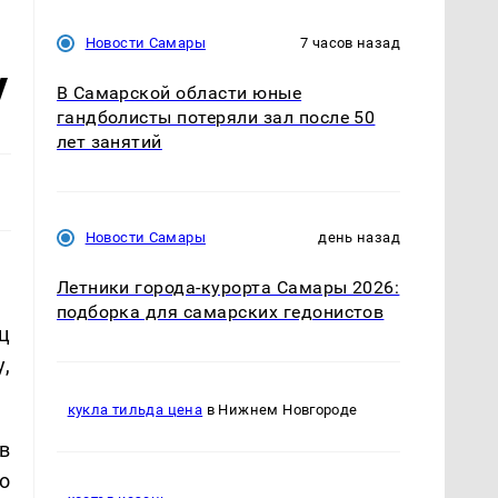
Новости Самары
7 часов назад
у
В Самарской области юные
гандболисты потеряли зал после 50
лет занятий
Новости Самары
день назад
Летники города-курорта Самары 2026:
подборка для самарских гедонистов
ц
,
кукла тильда цена
в Нижнем Новгороде
в
о