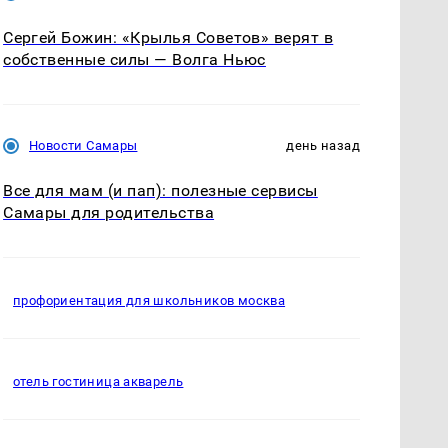
Сергей Божин: «Крылья Советов» верят в
собственные силы — Волга Ньюс
Новости Самары
день назад
Все для мам (и пап): полезные сервисы
Самары для родительства
профориентация для школьников москва
отель гостиница акварель