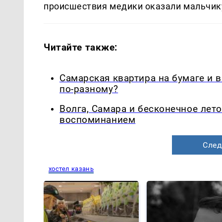
происшествия медики оказали мальчику 
Читайте также:
Самарская квартира на бумаге и 
по-разному?
Волга, Самара и бесконечное лето
воспоминанием
След
хостел казань