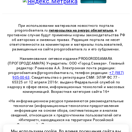
При использовании материалов новостного портала
progorodsamara.ru
гиперссылка на ресурс обязательна,
в
противном случае будут применены нормы законодательства РФ
об авторских и смежных правах. Редакция портала не несет
ответственности за комментарии и материалы пользователей,
размещенные на сайте progorodsamara.ru и его субдоменах.
Наименование: сетевое издание PROGORODSAMARA
(ПРОГОРОДСАМАРА) Учредитель: ООО «Город Самара». Главный
редактор: Романова А.А. Электронная почта редакции:
progorodsamara@progorodsamara.ru, телефон редакции:
+7 (987)
905-00-63
. Свидетельство о регистрации СМИ: ЭЛ № ФС 77 -
65325 от 12 апреля 2016г. выдано Федеральной службой по
надзору в сфере связи, информационных технологий и массовых
коммуникаций. Возрастная категория сайта 16+
«На информационном ресурсе применяются рекомендательные
технологии (информационные технологии предоставления
информации на основе сбора, систематизации и анализа
сведений, относящихся к предпочтениям пользователей сети
«Интернет», находящихся на территории Российской
Федерации)». Правила применения рекомендательных
технологий в виджетах рекламно-обменной сети
«СМИ2» (PDF)
Мы используем cookie. Во время посещения сайта вы