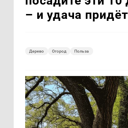
посадите эти 10 
– и удача придё
Дерево
Огород
Польза