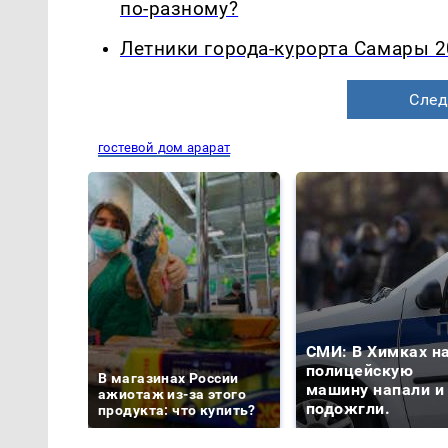
по-разному?
Летники города-курорта Самары 2
След
гостевой дом арарат
СМИ: В Химках н
полицейскую
В магазинах России
машину напали и
ажиотаж из-за этого
подожгли.
продукта: что купить?