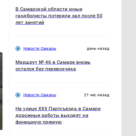
В Самарской области юные
гандболисты потеряли зал после 50
лет занятий
Новости Самары
день назад
Маршрут № 46 в Самаре вновь
остался без перевозчика
Новости Самары
21 час назад
На улице XXII Партсъезда в Самаре
На Урале из казны
Как выглядит место
дорожные работы выходят на
были украдены 18
крушение вертолета на
финишную прямую
миллионов рублей
Кавказе: смотреть