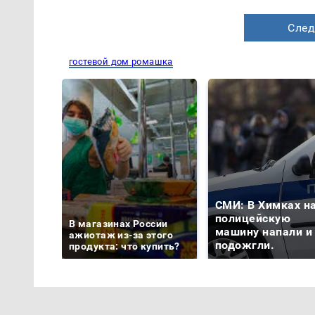
След
гостевой дом ромашка
СМИ: В Химках н
полицейскую
В магазинах России
машину напали и
ажиотаж из-за этого
подожгли.
продукта: что купить?