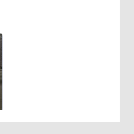
На Урале из казны
Как выглядит место
были украдены 18
крушение вертолета на
миллионов рублей
Кавказе: смотреть