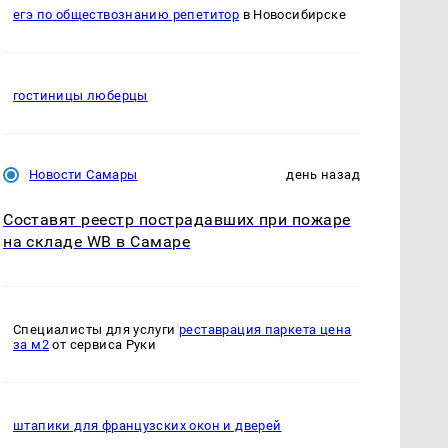
егэ по обществознанию репетитор
в Новосибирске
гостиницы люберцы
Новости Самары
день назад
Составят реестр пострадавших при пожаре
на складе WB в Самаре
Специалисты для услуги
реставрация паркета цена
за м2
от сервиса Руки
штапики для французских окон и дверей