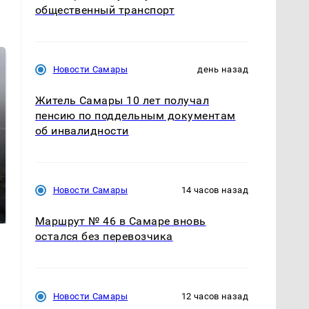
общественный транспорт
Новости Самары
день назад
Житель Самары 10 лет получал
пенсию по поддельным документам
об инвалидности
Таких событий не
В магазинах России
Новости Самары
14 часов назад
было с 1945: чего
ажиотаж из-за этого
ждать всем нам?
продукта: что купить?
Маршрут № 46 в Самаре вновь
остался без перевозчика
Новости Самары
12 часов назад