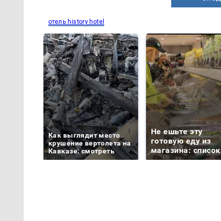
отель history hotel
Не ешьте эту
Как выглядит место
готовую еду из
крушение вертолета на
магазина: список
Кавказе: смотреть