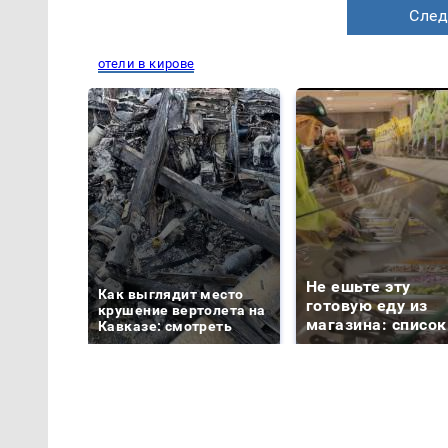
След
отели в кирове
Не ешьте эту
Как выглядит место
готовую еду из
крушение вертолета на
магазина: список
Кавказе: смотреть