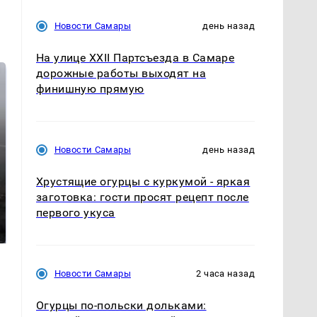
Новости Самары
день назад
На улице XXII Партсъезда в Самаре
дорожные работы выходят на
финишную прямую
Новости Самары
день назад
Хрустящие огурцы с куркумой - яркая
заготовка: гости просят рецепт после
Таких событий не
В магазинах России
первого укуса
было с 1945: чего
ажиотаж из-за этого
ждать всем нам?
продукта: что купить?
Новости Самары
2 часа назад
Огурцы по‑польски дольками: