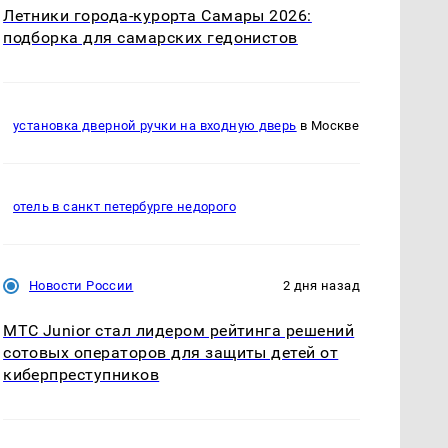
Летники города-курорта Самары 2026:
подборка для самарских гедонистов
установка дверной ручки на входную дверь
в Москве
отель в санкт петербурге недорого
Новости России
2 дня назад
МТС Junior стал лидером рейтинга решений
сотовых операторов для защиты детей от
киберпреступников