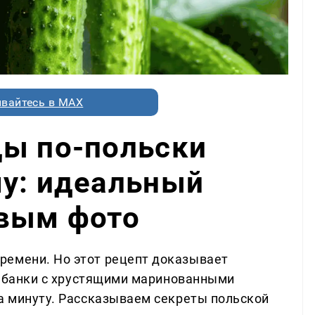
вайтесь в MAX
цы по-польски
му: идеальный
овым фото
ремени. Но этот рецепт доказывает
вы банки с хрустящими маринованными
за минуту. Рассказываем секреты польской