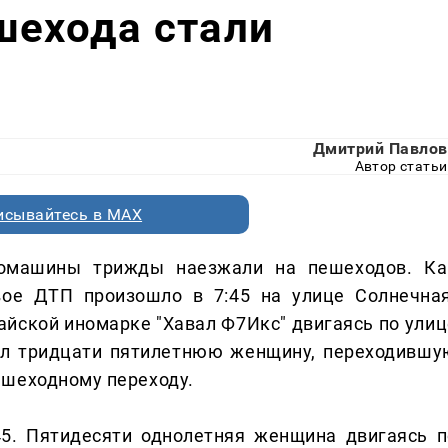
шехода стали
Дмитрий Павлов
Автор статьи
исывайтесь в MAX
томашины трижды наезжали на пешеходов. Ка
вое ДТП произошло в 7:45 на улице Солнечная
айской иномарке "Хавал Ф7Икс" двигаясь по улиц
бил тридцати пятилетнюю женщину, переходившу
ешеходному переходу.
45. Пятидесяти однолетняя женщина двигаясь п