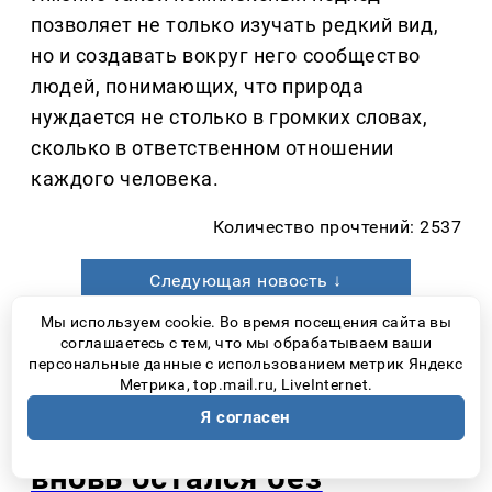
позволяет не только изучать редкий вид,
но и создавать вокруг него сообщество
людей, понимающих, что природа
нуждается не столько в громких словах,
сколько в ответственном отношении
каждого человека.
Количество прочтений: 2537
Следующая новость ↓
Мы используем cookie. Во время посещения сайта вы
соглашаетесь с тем, что мы обрабатываем ваши
персональные данные с использованием метрик Яндекс
Новости Самары
день назад
Метрика, top.mail.ru, LiveInternet.
Я согласен
Маршрут № 46 в Самаре
вновь остался без