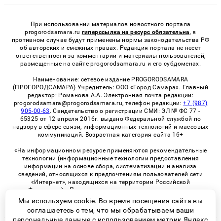
При использовании материалов новостного портала
progorodsamara.ru
гиперссылка на ресурс обязательна,
в
противном случае будут применены нормы законодательства РФ
об авторских и смежных правах. Редакция портала не несет
ответственности за комментарии и материалы пользователей,
размещенные на сайте progorodsamara.ru и его субдоменах.
Наименование: сетевое издание PROGORODSAMARA
(ПРОГОРОДСАМАРА) Учредитель: ООО «Город Самара». Главный
редактор: Романова А.А. Электронная почта редакции:
progorodsamara@progorodsamara.ru, телефон редакции:
+7 (987)
905-00-63
. Свидетельство о регистрации СМИ: ЭЛ № ФС 77 -
65325 от 12 апреля 2016г. выдано Федеральной службой по
надзору в сфере связи, информационных технологий и массовых
коммуникаций. Возрастная категория сайта 16+
«На информационном ресурсе применяются рекомендательные
технологии (информационные технологии предоставления
информации на основе сбора, систематизации и анализа
сведений, относящихся к предпочтениям пользователей сети
«Интернет», находящихся на территории Российской
Федерации)». Правила применения рекомендательных
технологий в виджетах рекламно-обменной сети
«СМИ2» (PDF)
Мы используем cookie. Во время посещения сайта вы
соглашаетесь с тем, что мы обрабатываем ваши
персональные данные с использованием метрик Яндекс