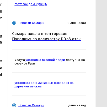
ог
гостевой дом купецъ
е
е
Новости Самары
2 дня назад
Самара вошла в топ городов
 в
Поволжья по количеству DDoS-атак
5
Услуга
установка входной двери
доступна на
о
сервисе Руки
и
ы
установка алюминиевых накладок на
деревянные окна
Новости Самары
день назад