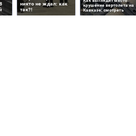
Как выглядит место
8
никто не ждал: как
крушение вертолета на
й
так?!
Кавказе: смотреть