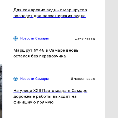
Для самарских водных маршрутов
возведут два пассажирских судна
Новости Самары
день назад
Маршрут № 46 в Самаре вновь
остался без перевозчика
Новости Самары
8 часов назад
На улице XXII Партсъезда в Самаре
дорожные работы выходят на
финишную прямую
Не ешьте эту
В ОАЭ произошло