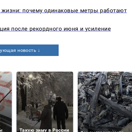
в жизни: почему одинаковые метры работают
кция после рекордного июня и усиление
ующая новость ↓
ы
Такую зиму в России