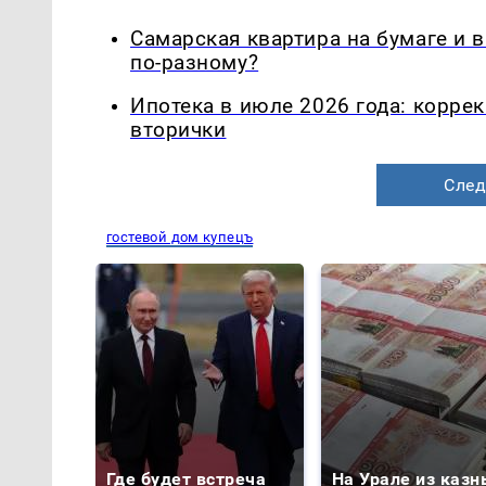
Самарская квартира на бумаге и 
по-разному?
Ипотека в июле 2026 года: корре
вторички
След
гостевой дом купецъ
Где будет встреча
На Урале из казн