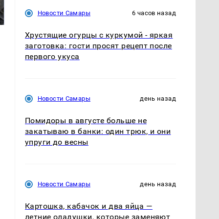
готовую еду из
жестокое убийство
Новости Самары
6 часов назад
магазина: список
криптомиллионера
Хрустящие огурцы с куркумой - яркая
заготовка: гости просят рецепт после
первого укуса
Новости Самары
день назад
Помидоры в августе больше не
закатываю в банки: один трюк, и они
упруги до весны
Новости Самары
день назад
Картошка, кабачок и два яйца —
летние оладушки, которые заменяют