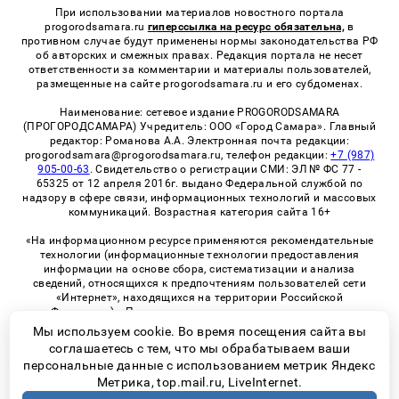
При использовании материалов новостного портала
progorodsamara.ru
гиперссылка на ресурс обязательна,
в
противном случае будут применены нормы законодательства РФ
об авторских и смежных правах. Редакция портала не несет
ответственности за комментарии и материалы пользователей,
размещенные на сайте progorodsamara.ru и его субдоменах.
Наименование: сетевое издание PROGORODSAMARA
(ПРОГОРОДСАМАРА) Учредитель: ООО «Город Самара». Главный
редактор: Романова А.А. Электронная почта редакции:
progorodsamara@progorodsamara.ru, телефон редакции:
+7 (987)
905-00-63
. Свидетельство о регистрации СМИ: ЭЛ № ФС 77 -
65325 от 12 апреля 2016г. выдано Федеральной службой по
надзору в сфере связи, информационных технологий и массовых
коммуникаций. Возрастная категория сайта 16+
«На информационном ресурсе применяются рекомендательные
технологии (информационные технологии предоставления
информации на основе сбора, систематизации и анализа
сведений, относящихся к предпочтениям пользователей сети
«Интернет», находящихся на территории Российской
Федерации)». Правила применения рекомендательных
технологий в виджетах рекламно-обменной сети
«СМИ2» (PDF)
Мы используем cookie. Во время посещения сайта вы
соглашаетесь с тем, что мы обрабатываем ваши
персональные данные с использованием метрик Яндекс
Метрика, top.mail.ru, LiveInternet.
© 2026 «ProGorodSamara» | Все права защищены