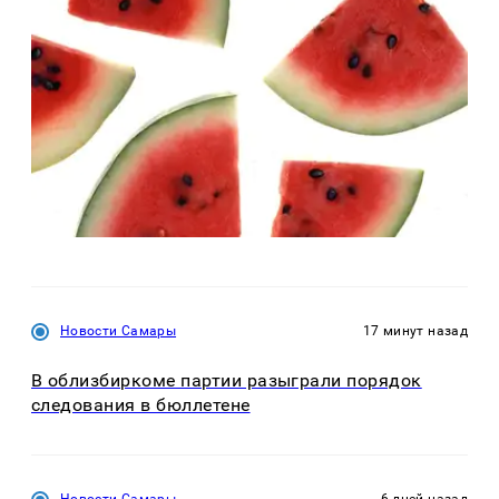
Новости Самары
17 минут назад
В облизбиркоме партии разыграли порядок
следования в бюллетене