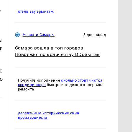
,
отель вау эрмитаж
Новости Самары
3 дня назад
ы
я
Самара вошла в топ городов
Поволжья по количеству DDoS-атак
ю
о
Получите исполнение
сколько стоит чистка
кондиционера
быстро и надежно от сервиса
ремонта
деревянные исторические окна
производители