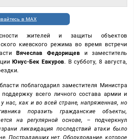
вайтесь в MAX
асности жителей и защиты объектов
еского киевского режима во время встречи
ласти
Вячеслав Федорищев
и заместитель
ации
Юнус-Бек Евкуров
. В субботу, 8 августа,
оездки.
области поблагодарил заместителя Министра
 поддержку всего личного состава армии и
у нас, как и во всей стране, напряженная, но
тивника поразить гражданские объекты,
ется на регулярной основе,
– подчеркнул
ызрани ликвидация последствий атаки было
не. Пострадавших нет. Оборудование, которое