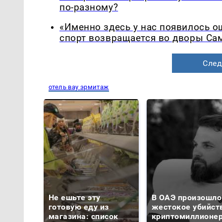
по-разному?
«Именно здесь у нас появилось 
спорт возвращается во дворы Са
След
отель вау эрмитаж
Не ешьте эту
В ОАЭ произошло
готовую еду из
жестокое убийст
магазина: список
криптомиллионе