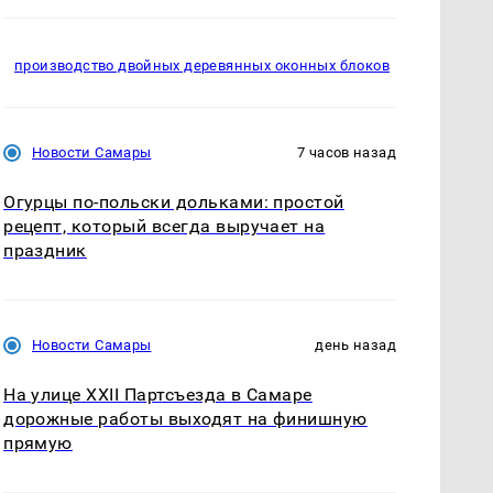
производство двойных деревянных оконных блоков
Новости Самары
7 часов назад
Огурцы по‑польски дольками: простой
рецепт, который всегда выручает на
праздник
Новости Самары
день назад
На улице XXII Партсъезда в Самаре
дорожные работы выходят на финишную
прямую