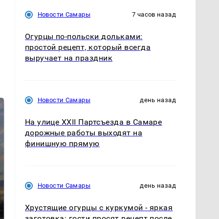
Новости Самары
7 часов назад
Огурцы по‑польски дольками:
простой рецепт, который всегда
выручает на праздник
Новости Самары
день назад
На улице XXII Партсъезда в Самаре
дорожные работы выходят на
финишную прямую
СМИ: В Химках на
Новости Самары
день назад
полицейскую
В магазинах России
машину напали и
ажиотаж из-за этого
Хрустящие огурцы с куркумой - яркая
подожгли.
продукта: что купить?
заготовка: гости просят рецепт после