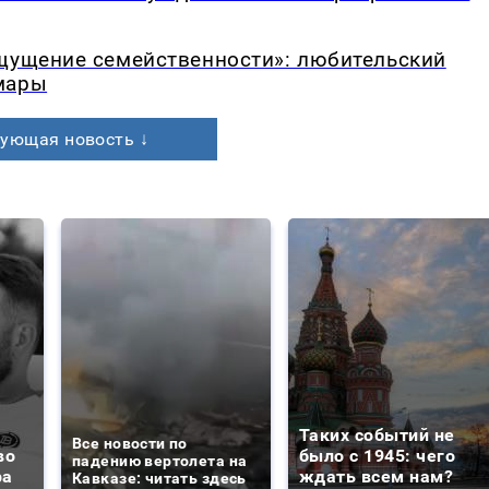
ощущение семейственности»: любительский
мары
ующая новость ↓
Таких событий не
Все новости по
во
было с 1945: чего
падению вертолета на
ра
ждать всем нам?
Кавказе: читать здесь