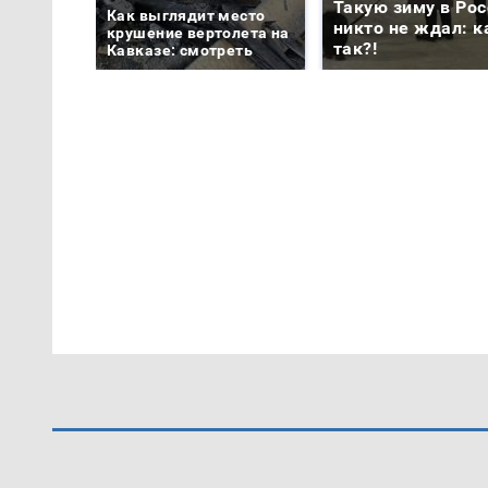
Такую зиму в Рос
Как выглядит место
никто не ждал: к
крушение вертолета на
так?!
Кавказе: смотреть