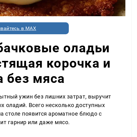
вайтесь в MAX
бачковые оладьи
устящая корочка и
 без мяса
сытный ужин без лишних затрат, выручит
х оладий. Всего несколько доступных
 на столе появится ароматное блюдо с
ит гарнир или даже мясо.