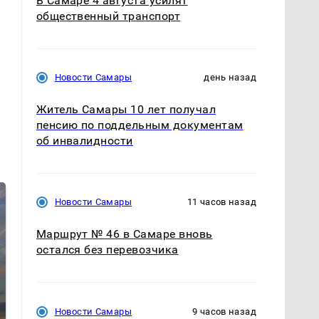
В Самаре 4 августа усилят
общественный транспорт
Новости Самары
день назад
Житель Самары 10 лет получал
пенсию по поддельным документам
об инвалидности
Новости Самары
11 часов назад
Маршрут № 46 в Самаре вновь
остался без перевозчика
СМИ: В Химках на
Новости Самары
9 часов назад