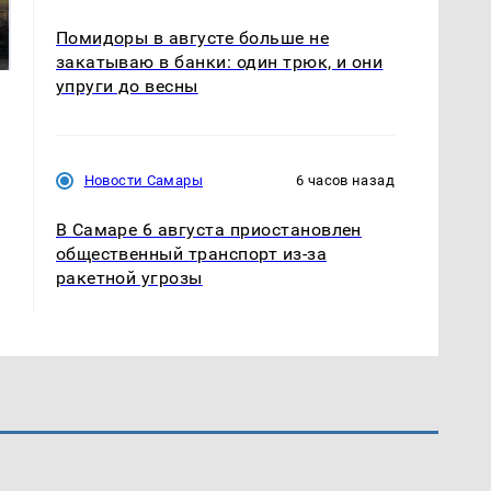
полицейскую
В магазинах России
машину напали и
ажиотаж из-за этого
Помидоры в августе больше не
подожгли.
продукта: что купить?
закатываю в банки: один трюк, и они
упруги до весны
Новости Самары
6 часов назад
В Самаре 6 августа приостановлен
общественный транспорт из-за
ракетной угрозы