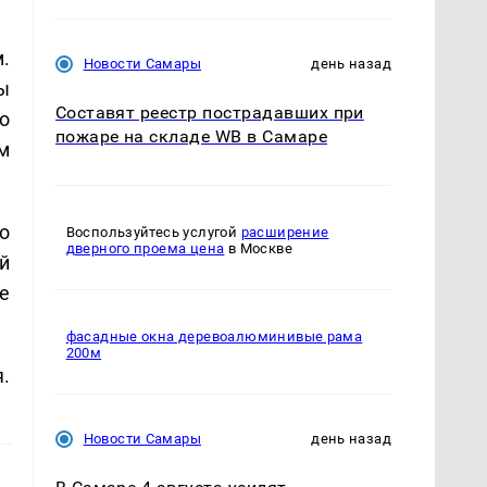
.
Новости Самары
день назад
ы
Составят реестр пострадавших при
о
пожаре на складе WB в Самаре
м
о
Воспользуйтесь услугой
расширение
дверного проема цена
в Москве
й
е
фасадные окна деревоалюминивые рама
200м
.
Новости Самары
день назад