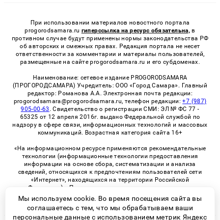
При использовании материалов новостного портала
progorodsamara.ru
гиперссылка на ресурс обязательна,
в
противном случае будут применены нормы законодательства РФ
об авторских и смежных правах. Редакция портала не несет
ответственности за комментарии и материалы пользователей,
размещенные на сайте progorodsamara.ru и его субдоменах.
Наименование: сетевое издание PROGORODSAMARA
(ПРОГОРОДСАМАРА) Учредитель: ООО «Город Самара». Главный
редактор: Романова А.А. Электронная почта редакции:
progorodsamara@progorodsamara.ru, телефон редакции:
+7 (987)
905-00-63
. Свидетельство о регистрации СМИ: ЭЛ № ФС 77 -
65325 от 12 апреля 2016г. выдано Федеральной службой по
надзору в сфере связи, информационных технологий и массовых
коммуникаций. Возрастная категория сайта 16+
«На информационном ресурсе применяются рекомендательные
технологии (информационные технологии предоставления
информации на основе сбора, систематизации и анализа
сведений, относящихся к предпочтениям пользователей сети
«Интернет», находящихся на территории Российской
Федерации)». Правила применения рекомендательных
технологий в виджетах рекламно-обменной сети
«СМИ2» (PDF)
Мы используем cookie. Во время посещения сайта вы
соглашаетесь с тем, что мы обрабатываем ваши
персональные данные с использованием метрик Яндекс