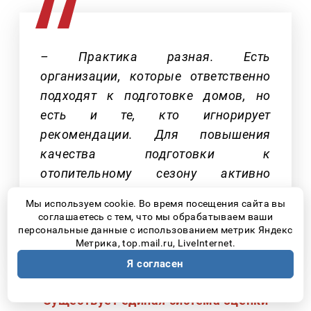
– Практика разная. Есть
организации, которые ответственно
подходят к подготовке домов, но
есть и те, кто игнорирует
рекомендации. Для повышения
качества подготовки к
отопительному сезону активно
работаем в составе штабов при
Мы используем cookie. Во время посещения сайта вы
Администрациях, оперативно
соглашаетесь с тем, что мы обрабатываем ваши
персональные данные с использованием метрик Яндекс
привлекаем ГЖИ.
Метрика, top.mail.ru, LiveInternet.
Я согласен
Существует единая система оценки