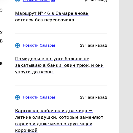
ю
Маршрут № 46 в Самаре вновь
остался без перевозчика
х
в
Новости Самары
23 часа назад
Помидоры в августе больше не
е
закатываю в банки: один трюк, и они
упруги до весны
Новости Самары
23 часа назад
Картошка, кабачок и два яйца —
летние оладушки, которые заменяют
гарнир и даже мясо с хрустящей
корочкой