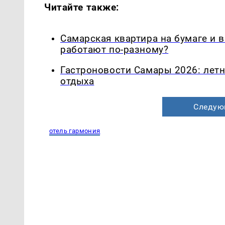
Читайте также:
Самарская квартира на бумаге и 
работают по-разному?
Гастроновости Самары 2026: летн
отдыха
Следую
отель гармония