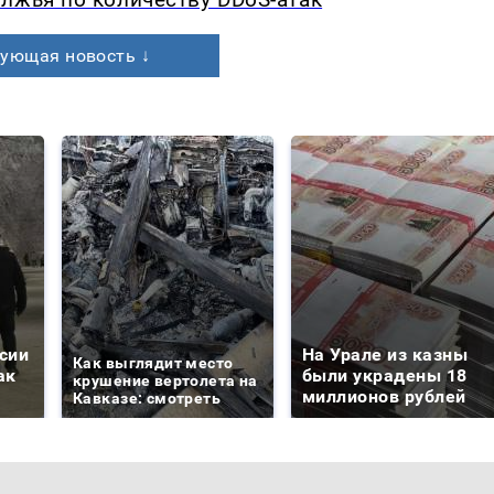
лжья по количеству DDoS-атак
ующая новость ↓
сии
На Урале из казны
Как выглядит место
ак
были украдены 18
крушение вертолета на
миллионов рублей
Кавказе: смотреть