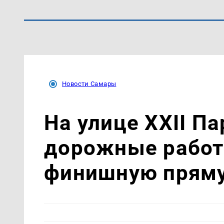
Новости Самары
На улице XXII П
дорожные работ
финишную прям