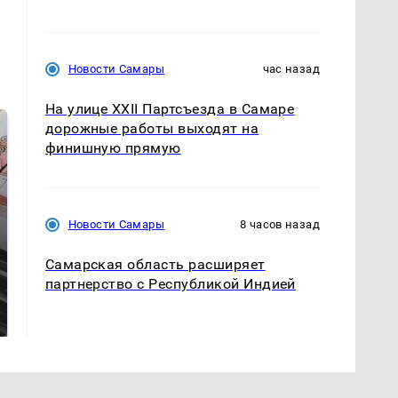
Новости Самары
час назад
На улице XXII Партсъезда в Самаре
дорожные работы выходят на
финишную прямую
Новости Самары
8 часов назад
Самарская область расширяет
партнерство с Республикой Индией
Не ешьте эту
В ОАЭ произошло
готовую еду из
жестокое убийство
магазина: список
криптомиллионера