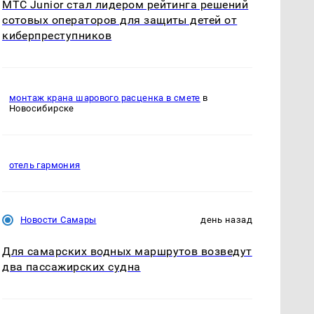
МТС Junior стал лидером рейтинга решений
сотовых операторов для защиты детей от
киберпреступников
монтаж крана шарового расценка в смете
в
Новосибирске
отель гармония
Новости Самары
день назад
Для самарских водных маршрутов возведут
два пассажирских судна