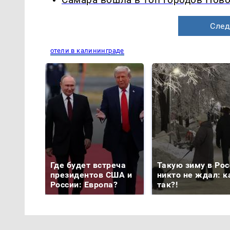
Самара вошла в топ городов Пово
След
отели в калининграде
Где будет встреча
Такую зиму в Рос
президентов США и
никто не ждал: к
России: Европа?
так?!