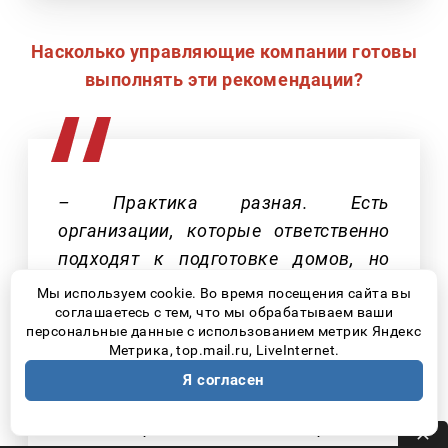
Насколько управляющие компании готовы
выполнять эти рекомендации?
– Практика разная. Есть
организации, которые ответственно
подходят к подготовке домов, но
есть и те, кто игнорирует
Мы используем cookie. Во время посещения сайта вы
рекомендации. Для повышения
соглашаетесь с тем, что мы обрабатываем ваши
персональные данные с использованием метрик Яндекс
качества подготовки к
Метрика, top.mail.ru, LiveInternet.
отопительному сезону активно
Я согласен
работаем в составе штабов при
Администрациях, оперативно