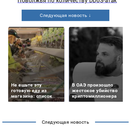
Поволжья по количеству DDoS-атак
Следующая новость ↓
Не ешьте эту
В ОАЭ произошло
готовую еду из
жестокое убийство
магазина: список
криптомиллионера
Следующая новость