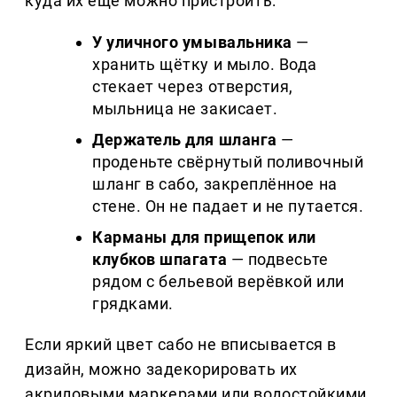
куда их ещё можно пристроить:
У уличного умывальника
—
хранить щётку и мыло. Вода
стекает через отверстия,
мыльница не закисает.
Держатель для шланга
—
проденьте свёрнутый поливочный
шланг в сабо, закреплённое на
стене. Он не падает и не путается.
Карманы для прищепок или
клубков шпагата
— подвесьте
рядом с бельевой верёвкой или
грядками.
Если яркий цвет сабо не вписывается в
дизайн, можно задекорировать их
акриловыми маркерами или водостойкими