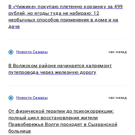
В «Чижике» покупаю плетеную корзинку за 499
рублей, но ягоды туда не набираю: 12
необычных способов применения в доме и на
даче
Новости Самары
час назад
В Волжском районе начинается капремонт
путепровода через железную дорогу
Новости Самары
час назад
От физической терапии до психокоррекции:
полный цикл восстановления жители
Правобережья Волги проходят в Сызранской
больнице