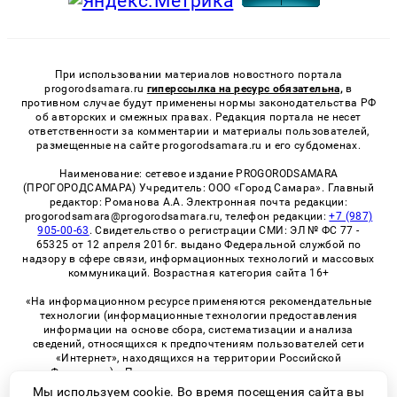
При использовании материалов новостного портала
progorodsamara.ru
гиперссылка на ресурс обязательна,
в
противном случае будут применены нормы законодательства РФ
об авторских и смежных правах. Редакция портала не несет
ответственности за комментарии и материалы пользователей,
размещенные на сайте progorodsamara.ru и его субдоменах.
Наименование: сетевое издание PROGORODSAMARA
(ПРОГОРОДСАМАРА) Учредитель: ООО «Город Самара». Главный
редактор: Романова А.А. Электронная почта редакции:
progorodsamara@progorodsamara.ru, телефон редакции:
+7 (987)
905-00-63
. Свидетельство о регистрации СМИ: ЭЛ № ФС 77 -
65325 от 12 апреля 2016г. выдано Федеральной службой по
надзору в сфере связи, информационных технологий и массовых
коммуникаций. Возрастная категория сайта 16+
«На информационном ресурсе применяются рекомендательные
технологии (информационные технологии предоставления
информации на основе сбора, систематизации и анализа
сведений, относящихся к предпочтениям пользователей сети
«Интернет», находящихся на территории Российской
Федерации)». Правила применения рекомендательных
технологий в виджетах рекламно-обменной сети
«СМИ2» (PDF)
Мы используем cookie. Во время посещения сайта вы