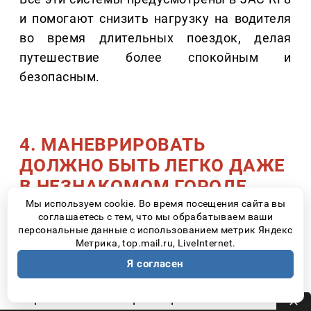
и помогают снизить нагрузку на водителя
во время длительных поездок, делая
путешествие более спокойным и
безопасным.
4. МАНЕВРИРОВАТЬ
ДОЛЖНО БЫТЬ ЛЕГКО ДАЖЕ
В НЕЗНАКОМОМ ГОРОДЕ
Мы используем cookie. Во время посещения сайта вы
соглашаетесь с тем, что мы обрабатываем ваши
Практически любое большое путешествие
персональные данные с использованием метрик Яндекс
заканчивается поиском парковки. Узкие
Метрика, top.mail.ru, LiveInternet.
улицы, гостиничные дворы, туристические
Я согласен
центры – именно здесь многие начинают
переживать из-за размеров автомобиля.